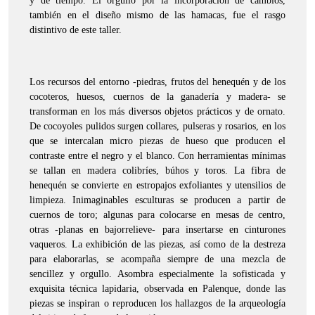
y de tiempo. El orgullo por la incorporación de cambios,
también en el diseño mismo de las hamacas, fue el rasgo
distintivo de este taller.
Los recursos del entorno -piedras, frutos del henequén y de los
cocoteros, huesos, cuernos de la ganadería y madera- se
transforman en los más diversos objetos prácticos y de ornato.
De cocoyoles pulidos surgen collares, pulseras y rosarios, en los
que se intercalan micro piezas de hueso que producen el
contraste entre el negro y el blanco. Con herramientas mínimas
se tallan en madera colibríes, búhos y toros. La fibra de
henequén se convierte en estropajos exfoliantes y utensilios de
limpieza. Inimaginables esculturas se producen a partir de
cuernos de toro; algunas para colocarse en mesas de centro,
otras -planas en bajorrelieve- para insertarse en cinturones
vaqueros. La exhibición de las piezas, así como de la destreza
para elaborarlas, se acompaña siempre de una mezcla de
sencillez y orgullo. Asombra especialmente la sofisticada y
exquisita técnica lapidaria, observada en Palenque, donde las
piezas se inspiran o reproducen los hallazgos de la arqueología